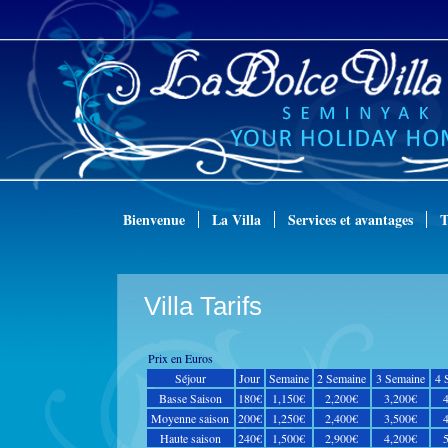
Bienvenue
La
Villa
Services
et avantages
T
Villa Tarifs
Prix en Euros
Séjour
Jour
Semaine
2 Semaine
3 Semaine
4 
Basse Saison
180€
1,150€
2,200€
3,200€
Moyenne saison
200€
1,250€
2,400€
3,500€
Haute saison
240€
1,500€
2,900€
4,200€