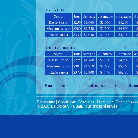
Prix ​​en US$
Séjour
Jour
Semaine
2 Semaine
3 Semaine
4 
Basse Saison
$250
$1,600
$3,000
$4,500
Moyenne saison
$280
$1,750
$3,300
$4,900
Haute saison
$330
$2,050
$3,900
$5,700
Prix ​​en Australian $
Séjour
Jour
Semaine
2 Semaine
3 Semaine
4 
Basse Saison
$275
$1,760
$3,370
$4,900
Moyenne saison
$305
$1,910
$3,670
$5,360
Haute saison
$370
$2,300
$4,440
$6,430
Pour voir le calendrier des disponib
:
http://www.flipkey.com/
seminyak-villa-rentals/
p320
Pour nous contacter :
apopelin@gmail.com
Bienvenue
|
Conditions Générales
|
Livre d'or
|
Contactez-no
© 2010. La Dolce Villa Bali.
Tous droits
réservés
.
Low Season
(9 Janv - 15 avril; 1 octobre - 16 Dec)
Middle Season
(15 avr - 15 juillet ; 1 - 30 sept.)
High Season
(15 juillet - 31 août; 17 déc. - 8 Jan)
Nos tarifs incluent de nombreuses prestations :